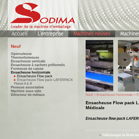
Neuf
Operculeuse
Thermoformeuse
Ensacheuse verticale
Ensacheuse à sachets préformés
Formeuse de caisse
Ensacheuse horizontale
Ensacheuse Flow pack
Ensacheuse Flow pack LAFERPACK
Planet A & B
Peseuse associative
Machine sous vide
Détecteur de métaux
Neuf
>
Ensacheuse horizontale
> E
Ensacheuse Flow pack 
Médicale
Ensacheuse flow pack LAFE
Télécharger la fiche t