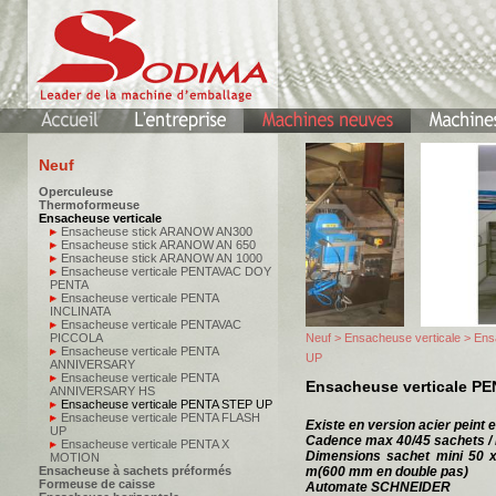
Neuf
Operculeuse
Thermoformeuse
Ensacheuse verticale
Ensacheuse stick ARANOW AN300
Ensacheuse stick ARANOW AN 650
Ensacheuse stick ARANOW AN 1000
Ensacheuse verticale PENTAVAC DOY
PENTA
Ensacheuse verticale PENTA
INCLINATA
Ensacheuse verticale PENTAVAC
PICCOLA
Neuf
>
Ensacheuse verticale
> Ens
Ensacheuse verticale PENTA
UP
ANNIVERSARY
Ensacheuse verticale PENTA
Ensacheuse verticale P
ANNIVERSARY HS
Ensacheuse verticale PENTA STEP UP
Ensacheuse verticale PENTA FLASH
Existe en version acier peint e
UP
Cadence max 40/45 sachets /
Ensacheuse verticale PENTA X
Dimensions sachet mini 50
MOTION
Ensacheuse à sachets préformés
m(600 mm en double pas)
Formeuse de caisse
Automate SCHNEIDER