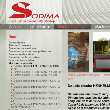
Neuf
Operculeuse
Thermoformeuse
Ensacheuse verticale
Ensacheuse à sachets préformés
Formeuse de caisse
Ensacheuse horizontale
Peseuse associative
Machine sous vide
Double cloche HENKELMAN FALCON
2-70
Simple cloche HENKELMAN POLAR 80
Simple cloche HENKELMAN POLAR
Neuf
>
Machine sous vide
> Doubl
110
2-70
Double cloche HENKELMAN POLAR 2-
50
Double cloche HENKEL
Double cloche HENKELMAN POLAR 2-
75
Double cloche HENKELMAN POLAR 2-
Dimensions-chambre (Lxlxh
85
Dimensions-machine (Lxlxh)
Double cloche HENKELMAN POLAR 2-
Longueur de la barre de soud
95
Double cloche HENKELMAN POLAR 2-
Capacité de la pompe: 100 m3
95 AUTOMATIQUE
Cycle de la machine: 15-40 se