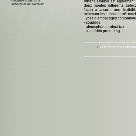
Machine sous vide
Athena Double est également 
Détecteur de métaux
deux moules différents, sélec
façon à assurer une flexibili
minimum les temps d’arrêt mac
Types d’emballages compatible
- soudage
- atmosphère protectrice
- skin / skin protruding
Télécharger la fiche t