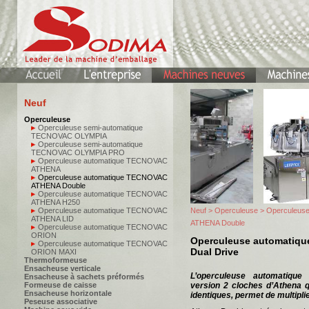
Neuf
Operculeuse
Operculeuse semi-automatique
TECNOVAC OLYMPIA
Operculeuse semi-automatique
TECNOVAC OLYMPIA PRO
Operculeuse automatique TECNOVAC
ATHENA
Operculeuse automatique TECNOVAC
ATHENA Double
Operculeuse automatique TECNOVAC
ATHENA H250
Operculeuse automatique TECNOVAC
Neuf
>
Operculeuse
> Operculeus
ATHENA LID
ATHENA Double
Operculeuse automatique TECNOVAC
ORION
Operculeuse automatiq
Operculeuse automatique TECNOVAC
Dual Drive
ORION MAXI
Thermoformeuse
Ensacheuse verticale
L’operculeuse automatiq
Ensacheuse à sachets préformés
Formeuse de caisse
version 2 cloches d’Athena q
Ensacheuse horizontale
identiques, permet de multiplie
Peseuse associative