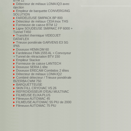
BTM 12
Détecteur de métaux LOMA IQ3 avec
éjection
Empileur de barquette CONVERGING
SOLUTION
FARDELEUSE SMIPACK BP 800
Détecteur de métaux CEIA Inox THS
Formeuse de caisse BTM 12
Ligne SOUDEUSE SMIPAKC FP 6000 +
Tunnel T450
Transfert thermique VIDEOJET
DATAFLEX
Trieuse pondérale GARVENS E3 SG
IP65
Doseuse HEMA DM 60
Fardeleuse FMA 1555 AL + Convoyeur
+ Tunnel de rétractation BTV 150
Empileur Stacker
Formeuse de caisse LANTECH
Doseuse SERIA 1 tête
Doseuse ERECAM Combidos 2 têtes
Détecteur de métaux LOMA IQ2
Combiné détecteur / Trieuse pondérale
BIZERBA CWM 750
BARQUETTEUSE
SKIN FILL CRYOVAC VS 26
REFROIDISSEUR D'EAU MULTIVAC
FILMEUSE ELIXA PLUS
Filmeuse AUTOMAC 45
FILMEUSE AUTOMAC 55 PIU de 2000
Filmeuse AUTOMAC 75 PIU