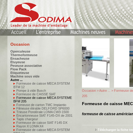
Occasion
Operculeuse
Thermoformeuse
Ensacheuse
Etuyeuse
Peseuse associative
Flow Pack
Etiqueteuse
Machine sous vide
Autre ...
Formeuse de caisse MECA SYSTEM
BTM 12
Pompe à vide Busch
Occasion
>
Autre ...
> Formeuse d
Formeuse de CAISSE SIAT
205
Formeuse de caisse MECA SYSTEME
BFM 205
Formeuse de caisse ME
Fomeuse de carton TMC Impiantio
Filmeuse étirable DELFORD SP6000
Trieuse Pondérale LOMA CW3-1500
formeuse de caisse américia
Encartonneuse SIAT F145-DX de 2001
Tapis chargeur
Formeuse de caisse SIAT F145 DX
Rayon X LOMA X4
Formeuse de caisse MECA SYSTEM
Télécharger la fiche t