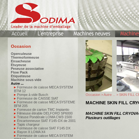
Occasion
Operculeuse
Thermoformeuse
Ensacheuse
Etuyeuse
Peseuse associative
Flow Pack
Etiqueteuse
Machine sous vide
Autre ...
Formeuse de caisse MECA SYSTEM
BTM 12
Pompe à vide Busch
Occasion
>
Autre ...
> SKIN FILL 
Formeuse de CAISSE SIAT
Formeuse de caisse MECA SYSTEME
MACHINE SKIN FILL CRY
BFM 205
Fomeuse de carton TMC Impiantio
Filmeuse étirable DELFORD SP6000
MACHINE SKIN FILL CRYOVA
Trieuse Pondérale LOMA CW3-1500
Plusieurs outillages
Encartonneuse SIAT F145-DX de 2001
Tapis chargeur
Formeuse de caisse SIAT F145 DX
Rayon X LOMA X4
Formeuse de caisse MECA SYSTEM