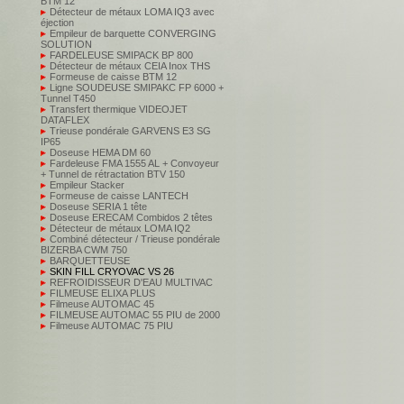
BTM 12
Détecteur de métaux LOMA IQ3 avec
éjection
Empileur de barquette CONVERGING
SOLUTION
FARDELEUSE SMIPACK BP 800
Détecteur de métaux CEIA Inox THS
Formeuse de caisse BTM 12
Ligne SOUDEUSE SMIPAKC FP 6000 +
Tunnel T450
Transfert thermique VIDEOJET
DATAFLEX
Trieuse pondérale GARVENS E3 SG
IP65
Doseuse HEMA DM 60
Fardeleuse FMA 1555 AL + Convoyeur
+ Tunnel de rétractation BTV 150
Empileur Stacker
Formeuse de caisse LANTECH
Doseuse SERIA 1 tête
Doseuse ERECAM Combidos 2 têtes
Détecteur de métaux LOMA IQ2
Combiné détecteur / Trieuse pondérale
BIZERBA CWM 750
BARQUETTEUSE
SKIN FILL CRYOVAC VS 26
REFROIDISSEUR D'EAU MULTIVAC
FILMEUSE ELIXA PLUS
Filmeuse AUTOMAC 45
FILMEUSE AUTOMAC 55 PIU de 2000
Filmeuse AUTOMAC 75 PIU