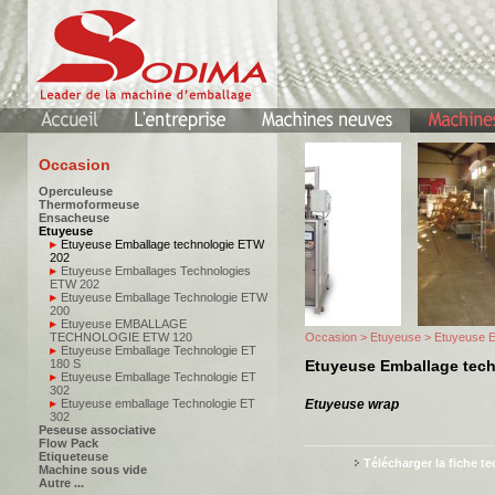
Occasion
Operculeuse
Thermoformeuse
Ensacheuse
Etuyeuse
Etuyeuse Emballage technologie ETW
202
Etuyeuse Emballages Technologies
ETW 202
Etuyeuse Emballage Technologie ETW
200
Etuyeuse EMBALLAGE
TECHNOLOGIE ETW 120
Occasion
>
Etuyeuse
> Etuyeuse E
Etuyeuse Emballage Technologie ET
180 S
Etuyeuse Emballage tec
Etuyeuse Emballage Technologie ET
302
Etuyeuse emballage Technologie ET
Etuyeuse wrap
302
Peseuse associative
Flow Pack
Etiqueteuse
Télécharger la fiche t
Machine sous vide
Autre ...