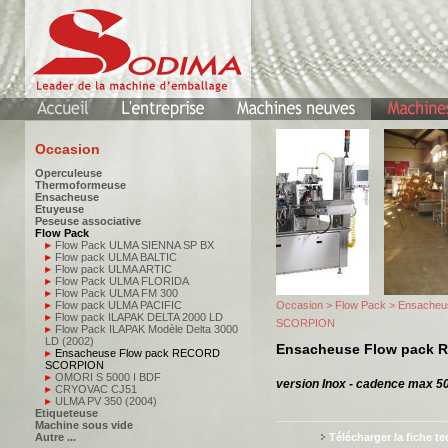
Occasion
Operculeuse
Thermoformeuse
Ensacheuse
Etuyeuse
Peseuse associative
Flow Pack
Flow Pack ULMA SIENNA SP BX
Flow pack ULMA BALTIC
Flow pack ULMA ARTIC
Flow Pack ULMA FLORIDA
Flow Pack ULMA FM 300
Flow pack ULMA PACIFIC
Occasion
>
Flow Pack
> Ensacheu
Flow pack ILAPAK DELTA 2000 LD
SCORPION
Flow Pack ILAPAK Modèle Delta 3000
LD (2002)
Ensacheuse Flow pack
Ensacheuse Flow pack RECORD
SCORPION
OMORI S 5000 I BDF
version Inox - cadence max 50
CRYOVAC CJ51
ULMA PV 350 (2004)
Etiqueteuse
Machine sous vide
Autre ...
Télécharger la fiche t