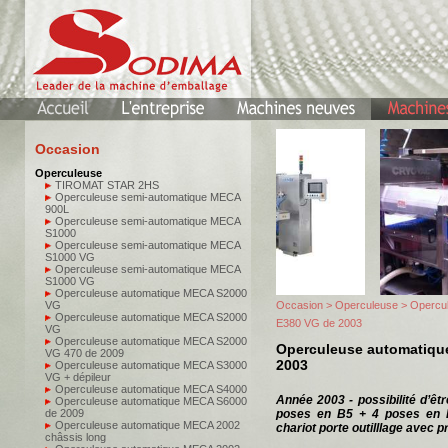
Occasion
Operculeuse
TIROMAT STAR 2HS
Operculeuse semi-automatique MECA
900L
Operculeuse semi-automatique MECA
S1000
Operculeuse semi-automatique MECA
S1000 VG
Operculeuse semi-automatique MECA
S1000 VG
Operculeuse automatique MECA S2000
VG
Occasion
>
Operculeuse
> Opercu
Operculeuse automatique MECA S2000
E380 VG de 2003
VG
Operculeuse automatique MECA S2000
Operculeuse automatiqu
VG 470 de 2009
2003
Operculeuse automatique MECA S3000
VG + dépileur
Operculeuse automatique MECA S4000
Année 2003 - possibilité d’êtr
Operculeuse automatique MECA S6000
de 2009
poses en B5 + 4 poses en 
Operculeuse automatique MECA 2002
chariot porte outilllage avec 
châssis long