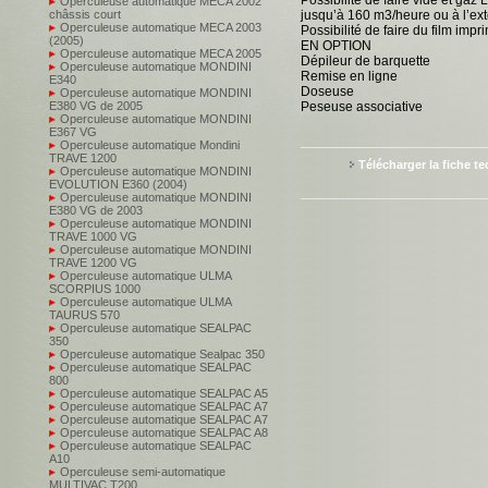
Possibilité de faire vide et gaz 
Operculeuse automatique MECA 2002
châssis court
jusqu’à 160 m3/heure ou à l’ext
Operculeuse automatique MECA 2003
Possibilité de faire du film impr
(2005)
EN OPTION
Operculeuse automatique MECA 2005
Dépileur de barquette
Operculeuse automatique MONDINI
Remise en ligne
E340
Doseuse
Operculeuse automatique MONDINI
E380 VG de 2005
Peseuse associative
Operculeuse automatique MONDINI
E367 VG
Operculeuse automatique Mondini
TRAVE 1200
Télécharger la fiche t
Operculeuse automatique MONDINI
EVOLUTION E360 (2004)
Operculeuse automatique MONDINI
E380 VG de 2003
Operculeuse automatique MONDINI
TRAVE 1000 VG
Operculeuse automatique MONDINI
TRAVE 1200 VG
Operculeuse automatique ULMA
SCORPIUS 1000
Operculeuse automatique ULMA
TAURUS 570
Operculeuse automatique SEALPAC
350
Operculeuse automatique Sealpac 350
Operculeuse automatique SEALPAC
800
Operculeuse automatique SEALPAC A5
Operculeuse automatique SEALPAC A7
Operculeuse automatique SEALPAC A7
Operculeuse automatique SEALPAC A8
Operculeuse automatique SEALPAC
A10
Operculeuse semi-automatique
MULTIVAC T200