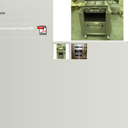
ure
echnique au format PDF