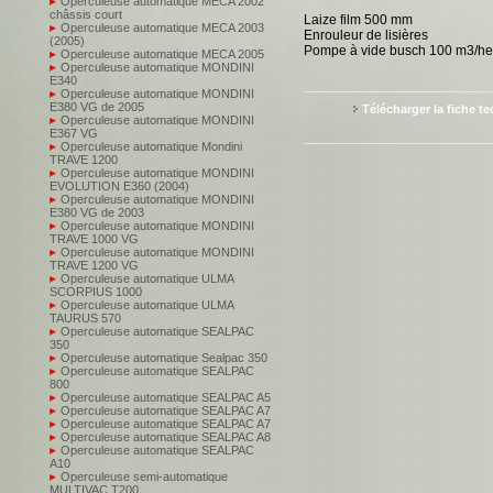
Operculeuse automatique MECA 2002
châssis court
Laize film 500 mm
Operculeuse automatique MECA 2003
Enrouleur de lisières
(2005)
Pompe à vide busch 100 m3/he
Operculeuse automatique MECA 2005
Operculeuse automatique MONDINI
E340
Operculeuse automatique MONDINI
E380 VG de 2005
Télécharger la fiche t
Operculeuse automatique MONDINI
E367 VG
Operculeuse automatique Mondini
TRAVE 1200
Operculeuse automatique MONDINI
EVOLUTION E360 (2004)
Operculeuse automatique MONDINI
E380 VG de 2003
Operculeuse automatique MONDINI
TRAVE 1000 VG
Operculeuse automatique MONDINI
TRAVE 1200 VG
Operculeuse automatique ULMA
SCORPIUS 1000
Operculeuse automatique ULMA
TAURUS 570
Operculeuse automatique SEALPAC
350
Operculeuse automatique Sealpac 350
Operculeuse automatique SEALPAC
800
Operculeuse automatique SEALPAC A5
Operculeuse automatique SEALPAC A7
Operculeuse automatique SEALPAC A7
Operculeuse automatique SEALPAC A8
Operculeuse automatique SEALPAC
A10
Operculeuse semi-automatique
MULTIVAC T200