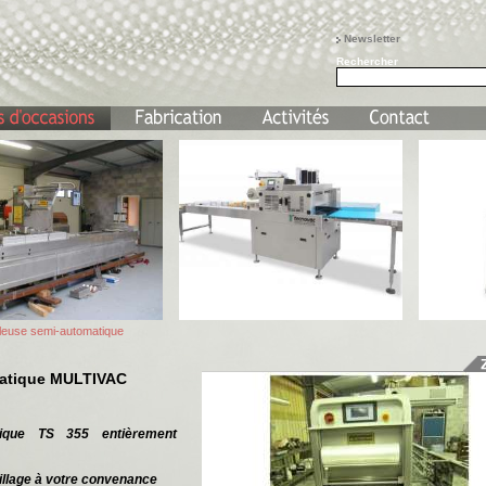
Newsletter
Rechercher
euse semi-automatique
atique MULTIVAC
ique TS 355 entièrement
utillage à votre convenance