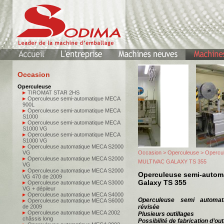
Occasion
Operculeuse
TIROMAT STAR 2HS
Operculeuse semi-automatique MECA
900L
Operculeuse semi-automatique MECA
S1000
Operculeuse semi-automatique MECA
S1000 VG
Operculeuse semi-automatique MECA
S1000 VG
Operculeuse automatique MECA S2000
VG
Occasion
>
Operculeuse
> Opercul
Operculeuse automatique MECA S2000
MULTIVAC GALAXY TS 355
VG
Operculeuse automatique MECA S2000
Operculeuse semi-autom
VG 470 de 2009
Galaxy TS 355
Operculeuse automatique MECA S3000
VG + dépileur
Operculeuse automatique MECA S4000
Operculeuse semi automat
Operculeuse automatique MECA S6000
de 2009
révisée
Operculeuse automatique MECA 2002
Plusieurs outillages
châssis long
Possibilité de fabrication d’o