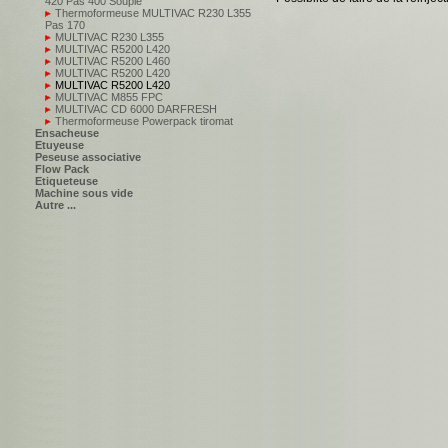
420 Pas 400 Souple
Thermoformeuse MULTIVAC R230 L355
Pas 170
MULTIVAC R230 L355
MULTIVAC R5200 L420
MULTIVAC R5200 L460
MULTIVAC R5200 L420
MULTIVAC R5200 L420
MULTIVAC M855 FPC
MULTIVAC CD 6000 DARFRESH
Thermoformeuse Powerpack tiromat
Ensacheuse
Etuyeuse
Peseuse associative
Flow Pack
Etiqueteuse
Machine sous vide
Autre ...