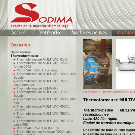
Occasion
Operculeuse
Thermoformeuse
Thermoformeuse MULTIVAC R140
Thermoformeuse MULTIVAC R230 -
Année 2003
MULTIVAC R530 L 500 mm
Thermoformeuse MULTIVAC R230 L320
Souple
Thermoformeuse MULTIVAC R535
clean concept
Thermoformeuse ULMA Mini
Thermoformeuse MULTIVAC R120
Occasion
>
Thermoformeuse
> MU
Souple
Thermoformeuse MULTIVAC R530 L600
Thermoformeuse MULTIV
mm
Thermoformeuse MULTIVAC R530 L
585 mm
Thermoformeuse MULTIV
Thermoformeuse MULTIVAC R530 L
reconditionnée
374 mm
Laize 420 film rigide
Thermoformeuse MULTIVAC R570 CD
Equipé de transfert thermiqu
Laize 468
MULTIVAC R570 DARFRESH
Possibilité de faire du film impr
Thermoformeuse Multivac R230 Laize
Possibilté de faire de la réinjec