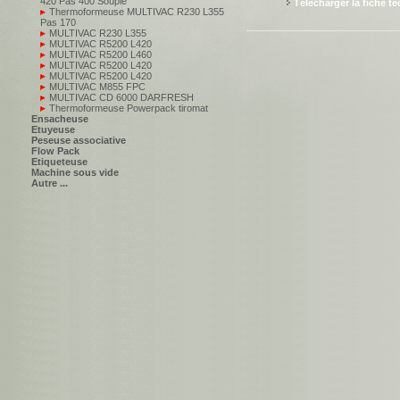
420 Pas 400 Souple
Télécharger la fiche t
Thermoformeuse MULTIVAC R230 L355
Pas 170
MULTIVAC R230 L355
MULTIVAC R5200 L420
MULTIVAC R5200 L460
MULTIVAC R5200 L420
MULTIVAC R5200 L420
MULTIVAC M855 FPC
MULTIVAC CD 6000 DARFRESH
Thermoformeuse Powerpack tiromat
Ensacheuse
Etuyeuse
Peseuse associative
Flow Pack
Etiqueteuse
Machine sous vide
Autre ...