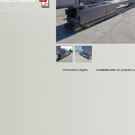
echnique au format PDF
Informations légales
e-sodima.com
est propulsé 