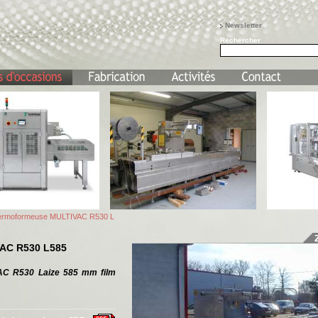
Newsletter
Rechercher
ermoformeuse MULTIVAC R530 L
AC R530 L585
 R530 Laize 585 mm film