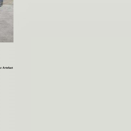
par
Artefact