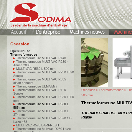
Occasion
Operculeuse
Thermoformeuse
Thermoformeuse MULTIVAC R140
Thermoformeuse MULTIVAC R230 -
Année 2003
MULTIVAC R530 L 500 mm
Thermoformeuse MULTIVAC R230 L320
Souple
Thermoformeuse MULTIVAC R535
clean concept
Thermoformeuse ULMA Mini
Thermoformeuse MULTIVAC R120
Occasion
>
Thermoformeuse
> Th
Souple
585 mm
Thermoformeuse MULTIVAC R530 L600
mm
Thermoformeuse MULTIV
Thermoformeuse MULTIVAC R530 L
585 mm
Thermoformeuse MULTIVAC R530 L
THERMOFORMEUSE MULTIVAC
374 mm
Rigide
Thermoformeuse MULTIVAC R570 CD
Laize 468
MULTIVAC R570 DARFRESH
Thermoformeuse Multivac R230 Laize